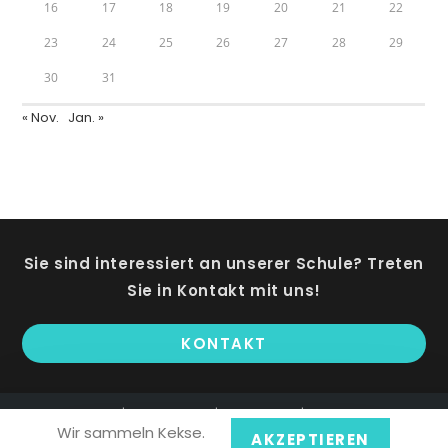
16
17
18
19
20
21
22
23
24
25
26
27
28
29
30
31
« Nov.
Jan. »
Sie sind interessiert an unserer Schule? Treten
Sie in Kontakt mit uns!
KONTAKT
AGB
Datenschutz
Impressum
Kontakt
Wir sammeln Kekse.
AKZEPTIEREN