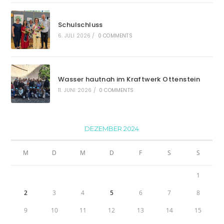
Schulschluss
6. JULI 2026
/
0 COMMENTS
Wasser hautnah im Kraftwerk Ottenstein
11. JUNI 2026
/
0 COMMENTS
DEZEMBER 2024
M
D
M
D
F
S
S
1
2
3
4
5
6
7
8
9
10
11
12
13
14
15