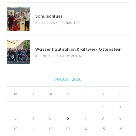
Schulschluss
6. JULI 2026
/
0 COMMENTS
Wasser hautnah im Kraftwerk Ottenstein
11. JUNI 2026
/
0 COMMENTS
AUGUST 2026
M
D
M
D
F
S
S
1
2
3
4
5
6
7
8
9
10
11
12
13
14
15
16