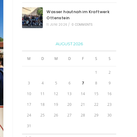
Wasser hautnah im Kraftwerk
Ottenstein
11. JUNI 2026
/
0 COMMENTS
AUGUST 2026
M
D
M
D
F
S
S
1
2
3
4
5
6
7
8
9
10
11
12
13
14
15
16
17
18
19
20
21
22
23
24
25
26
27
28
29
30
31