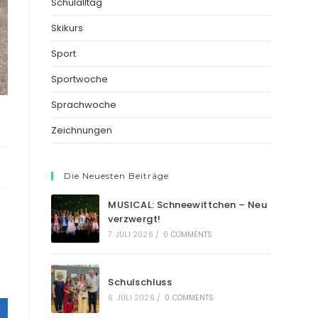
Schulalltag
Skikurs
Sport
Sportwoche
Sprachwoche
Zeichnungen
Die Neuesten Beiträge
MUSICAL: Schneewittchen – Neu
verzwergt!
7. JULI 2026
/
0 COMMENTS
Schulschluss
6. JULI 2026
/
0 COMMENTS