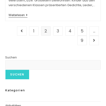
viele Eltern, bzw. Großeltern beiwohnten. Kinder aus den
verschiedenen Klassen präsentierten Gedichte, Lieder,…
Weiterlesen
1
2
3
4
5
…
9
Suchen
SUCHEN
Kategorien
Aktivitäten